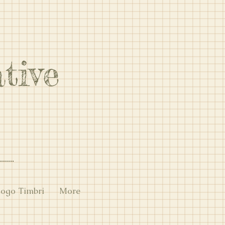
tive
A
logo Timbri
More