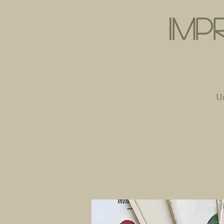
IMP
Un