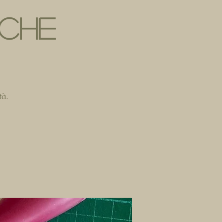
ICHE
tà.