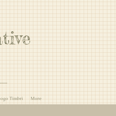
tive
A
logo Timbri
More